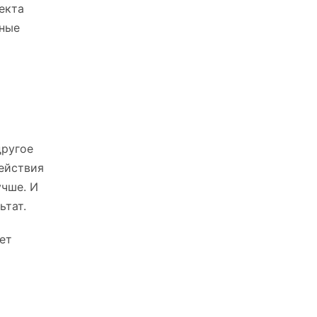
екта
вные
другое
ействия
учше. И
ьтат.
ет