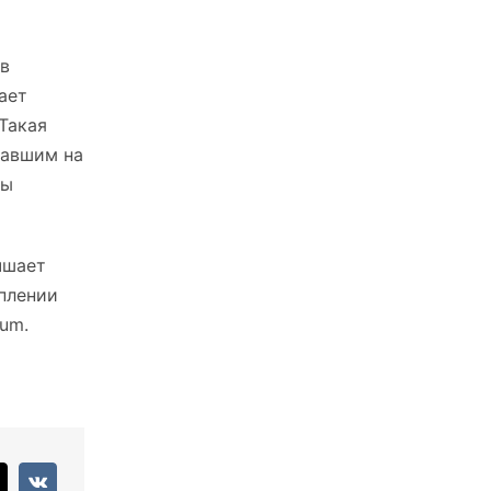
 в
ает
Такая
равшим на
ты
чшает
плении
um.