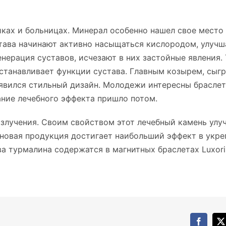
ках и больницах. Минерал особенно нашел свое место
става начинают активно насыщаться кислородом, улучш
нерация суставов, исчезают в них застойные явления. 
станавливает функции сустава. Главным козырем, сыг
явился стильный дизайн. Молодежи интересны брасле
нание лечебного эффекта пришло потом.
излучения. Своим свойством этот лечебный камень улу
новая продукция достигает наибольший эффект в укре
а турмалина содержатся в магнитных браслетах Luxori