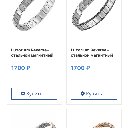
Опции
Опции
можно
можно
выбрать
выбрать
на
на
странице
странице
товара.
товара.
Luxorium Reverse –
Luxorium Reverse –
стальной магнитный
стальной магнитный
браслет на руку от
браслет на руку от
давления мужской
давления мужской
1700
₽
1700
₽
энергетический
энергетический
аксессуар для
аксессуар для
красоты и здоровья
красоты и здоровья
Купить
Купить
Этот
Этот
товар
товар
имеет
имеет
несколько
несколько