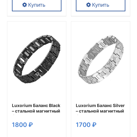
Купить
Купить
Этот
Этот
товар
товар
имеет
имеет
несколько
несколько
вариаций.
вариаций.
Опции
Опции
можно
можно
выбрать
выбрать
на
на
странице
странице
товара.
товара.
Luxorium Баланс Black
Luxorium Баланс Silver
– стальной магнитный
– стальной магнитный
браслет на руку от
браслет на руку от
давления мужской
давления женский или
1800
₽
1700
₽
аксессуар для
мужской аксессуар
спокойствия и
для красоты и