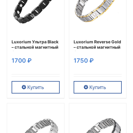
Luxorium Ультра Black
Luxorium Reverse Gold
– стальной магнитный
– стальной магнитный
браслет на руку от
браслет на руку от
давления мужской
давления мужской
1700
₽
1750
₽
энергетический
энергетический
аксессуар для
аксессуар для
красоты и здоровья
красоты и здоровья
Купить
Купить
Этот
Этот
товар
товар
имеет
имеет
несколько
несколько
вариаций.
вариаций.