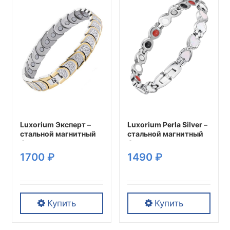
имеет
имеет
несколько
несколько
вариаций.
вариаций.
Опции
Опции
можно
можно
выбрать
выбрать
на
на
странице
странице
товара.
товара.
Luxorium Perla Silver –
Luxorium Эксперт –
стальной магнитный
стальной магнитный
браслет на руку от
браслет на руку от
давления женский
давления женский
1490
₽
1700
₽
энергетический
энергетический
аксессуар для
аксессуар для
красоты и здоровья
красоты и здоровья
Купить
Купить
Этот
Этот