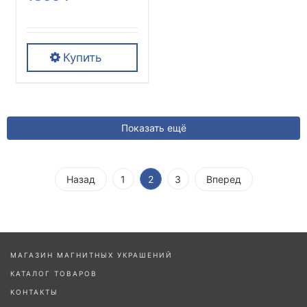
женский или мужской
энергетический
аксессуар
Купить
Этот
товар
имеет
Показать ещё
несколько
вариаций.
Опции
1
2
3
можно
выбрать
на
странице
МАГАЗИН МАГНИТНЫХ УКРАШЕНИЙ
товара.
КАТАЛОГ ТОВАРОВ
КОНТАКТЫ