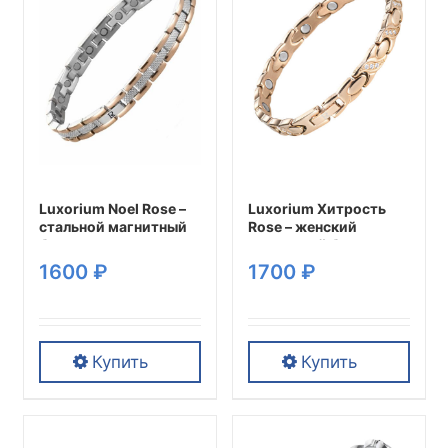
вариаций.
вариаций.
Опции
Опции
можно
можно
выбрать
выбрать
на
на
странице
странице
товара.
товара.
Luxorium Noel Rose –
Luxorium Хитрость
стальной магнитный
Rose – женский
браслет на руку от
магнитный браслет на
давления женский
руку от давления,
1600
₽
1700
₽
энергетический
аксессуар для
аксессуар для
здоровья и
красоты и здоровья
спокойствия
Купить
Купить
Этот
Этот
товар
товар