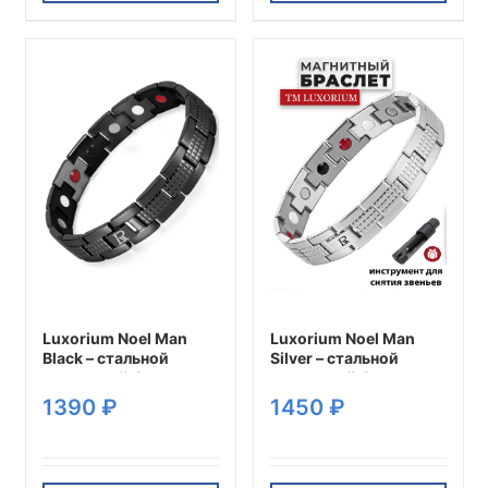
Этот
Этот
товар
товар
имеет
имеет
несколько
несколько
вариаций.
вариаций.
Опции
Опции
можно
можно
выбрать
выбрать
на
на
странице
странице
товара.
товара.
Luxorium Noel Man
Luxorium Noel Man
Black – стальной
Silver – стальной
магнитный браслет на
магнитный браслет на
руку от давления
руку от давления
1390
₽
1450
₽
мужской
мужской аксессуар
энергетический
для красоты и
аксессуар для
здоровья
красоты и здоровья