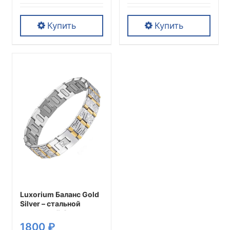
здоровья
здоровья
Купить
Купить
Этот
Этот
товар
товар
имеет
имеет
несколько
несколько
вариаций.
вариаций.
Опции
Опции
можно
можно
выбрать
выбрать
на
на
странице
странице
товара.
товара.
Luxorium Баланс Gold
Silver – стальной
магнитный браслет на
руку от давления
1800
₽