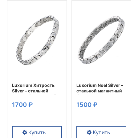
товар
товар
имеет
имеет
несколько
несколько
вариаций.
вариаций.
Опции
Опции
можно
можно
выбрать
выбрать
на
на
странице
странице
товара.
товара.
Luxorium Хитрость
Luxorium Noel Silver –
Silver – стальной
стальной магнитный
женский магнитный
браслет на руку от
браслет на руку от
давления женский
1700
₽
1500
₽
давления
энергетический
энергетический
аксессуар для
аксессуар для
красоты и здоровья
красоты и здоровья
Купить
Купить