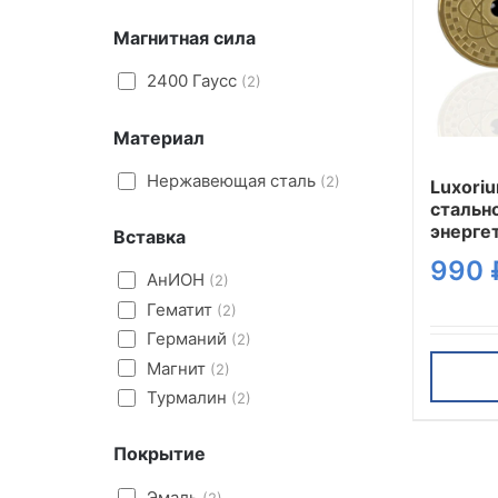
Магнитная сила
2400 Гаусс
(2)
Материал
Нержавеющая сталь
(2)
Luxoriu
стальн
энерге
Вставка
талисм
990
АнИОН
(2)
Гематит
(2)
Германий
(2)
Магнит
(2)
Турмалин
(2)
Покрытие
Эмаль
(2)