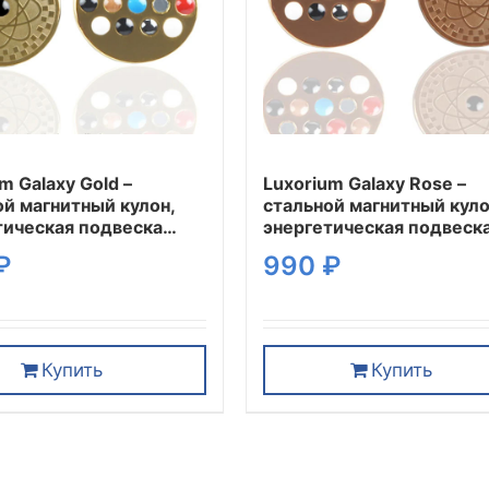
m Galaxy Gold –
Luxorium Galaxy Rose –
ой магнитный кулон,
стальной магнитный куло
тическая подвеска
энергетическая подвеск
ан на шею
талисман на шею
₽
990
₽
Купить
Купить